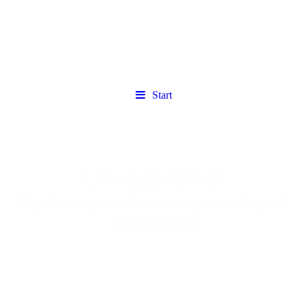
Start
Livsögonblick
Psykoterapi och annan psykologisk
verksamhet